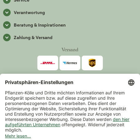
Service
Verantwortung
Beratung & Inspirationen
Zahlung & Versand
Versand
Zahlarten
*Alle Preise inkl. gesetzlicher Mehrwertsteuer zzgl.
Versand
.
Mindestbestellwert 14,90 €, ausgenommen sind Gutscheine und
Events.