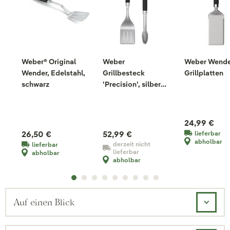
Weber® Original
Weber
Weber Wende
Wender, Edelstahl,
Grillbesteck
Grillplatten
schwarz
'Precision', silber,
Edelstahl
24,99 €
26,50 €
52,99 €
lieferbar
abholbar
derzeit nicht
lieferbar
lieferbar
abholbar
abholbar
Auf einen Blick