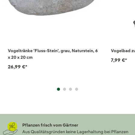
Vogeltränke 'Fluss-Stein', grau, Naturstein, 6
Vogelbad zu
x 20 x 20 cm
7,99 €
*
26,99 €
*
Pflanzen frisch vom Gärtner
Aus Qualitätsgründen keine Lagerhaltung bei Pflanzen