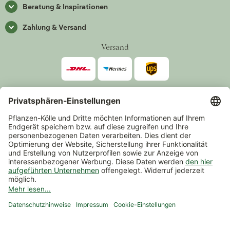
Beratung & Inspirationen
Zahlung & Versand
Versand
Zahlarten
*Alle Preise inkl. gesetzlicher Mehrwertsteuer zzgl.
Versand
.
Mindestbestellwert 14,90 €, ausgenommen sind Gutscheine und
Events.
Vertrag widerrufen
© 2026 Pflanzen-Kölle Gartencenter GmbH & Co. KG