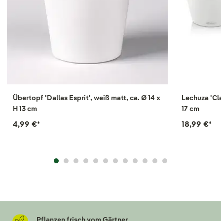
Übertopf 'Dallas Esprit', weiß matt, ca. Ø 14 x
Lechuza 'Cla
H 13 cm
17 cm
4,99 €
*
18,99 €
*
Pflanzen frisch vom Gärtner