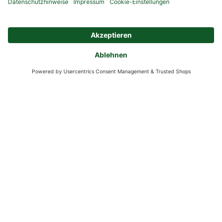
Kontakt
Unternehmen
Service
Verantwortung
Beratung & Inspirationen
Zahlung & Versand
Versand
Zahlarten
*Alle Preise inkl. gesetzlicher Mehrwertsteuer zzgl.
Versand
.