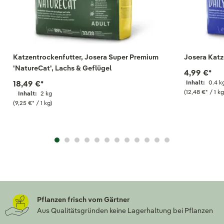
Katzentrockenfutter, Josera Super Premium
Josera Katz
'NatureCat', Lachs & Geflügel
4,99 €
*
18,49 €
*
Inhalt:
0.4 k
(12,48 €
*
/ 1 kg
Inhalt:
2 kg
(9,25 €
*
/ 1 kg)
Pflanzen frisch vom Gärtner
Aus Qualitätsgründen keine Lagerhaltung bei Pflanzen