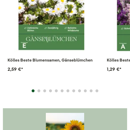
Kölles Beste Blumensamen, Gänseblümchen
Kölles Best
2,59 €
*
1,29 €
*