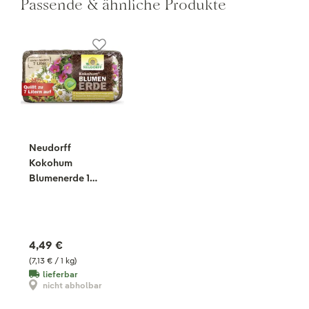
Passende & ähnliche Produkte
Neudorff
Kokohum
Blumenerde 1
Brikett, 630 g
4,49 €
(7,13 € / 1 kg)
lieferbar
nicht abholbar