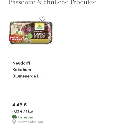
Passende & ähnliche Produkte
Neudorff
Kokohum
Blumenerde 1
Brikett, 630 g
4,49 €
(7,13 € / 1 kg)
lieferbar
nicht abholbar