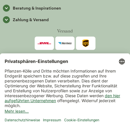
Beratung & Inspirationen
Zahlung & Versand
Versand
Zahlarten
*Alle Preise inkl. gesetzlicher Mehrwertsteuer zzgl.
Versand
.
Mindestbestellwert 14,90 €, ausgenommen sind Gutscheine und
Events.
Vertrag widerrufen