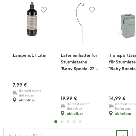
Lampenöl, 1 Liter
Laternenhalter für
Transporttas
Sturmlaterne
für Sturmlate
'Baby Special 276',
'Baby Special
schwarz, Stahl
grau, 29 x 15 x
cm
7,99 €
derzeit nicht
lieferbar
19,99 €
14,99 €
abholbar
derzeit nicht
derzeit nich
lieferbar
lieferbar
abholbar
abholbar