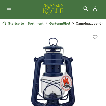
Startseite
Sortiment
Gartenmöbel
Campingzubehör