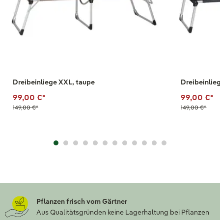
Dreibeinliege XXL, taupe
Dreibeinlie
99,00 €
*
99,00 €
*
149,00 €
*
149,00 €
*
Pflanzen frisch vom Gärtner
Aus Qualitätsgründen keine Lagerhaltung bei Pflanzen