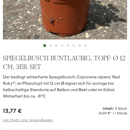
SPIEGELBUSCH BUNTLAUBIG, TOPF-Ø 12
CM, 3ER-SET
Der bedingt winterharte Spiegelbusch, Coprosma repens 'Red
Ruby®', im Pflanztopf mit 12 cm Ø eignet sich für sonnige bis
halbschattige Standorte auf Balkon und Beet oder im Kübel.
Winterhart bis ca. -8°C
Inhalt:
3 Stück
13,77 €
(4,59 €* / 1 Stück)
inkl. MwSt. zzgl. Versandkosten