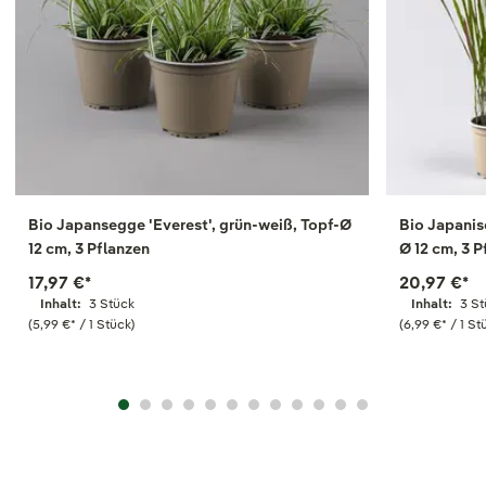
Bio Japansegge 'Everest', grün-weiß, Topf-Ø
Bio Japanis
12 cm, 3 Pflanzen
Ø 12 cm, 3 
17,97 €
*
20,97 €
*
Inhalt:
3 Stück
Inhalt:
3 S
(5,99 €
*
/ 1 Stück)
(6,99 €
*
/ 1 St