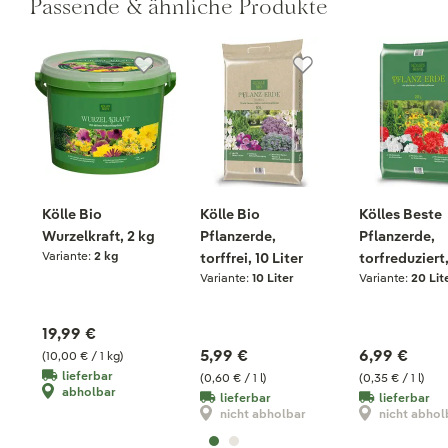
Passende & ähnliche Produkte
Kölle Bio
Kölle Bio
Kölles Beste
Wurzelkraft, 2 kg
Pflanzerde,
Pflanzerde,
Variante:
2 kg
torffrei, 10 Liter
torfreduziert
Variante:
10 Liter
Variante:
20 Lit
Liter
19,99 €
5,99 €
6,99 €
(10,00 € / 1 kg)
lieferbar
(0,60 € / 1 l)
(0,35 € / 1 l)
abholbar
lieferbar
lieferbar
nicht abholbar
nicht abhol