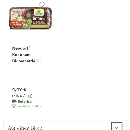
Neudorff
Kokohum
Blumenerde 1
Brikett, 630 g
4,49 €
(7,13 € / 1 kg)
lieferbar
nicht abholbar
Auf einen Blick