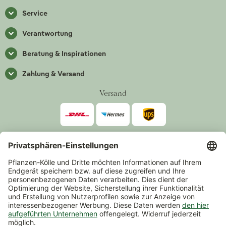
Service
Verantwortung
Beratung & Inspirationen
Zahlung & Versand
Versand
Zahlarten
*Alle Preise inkl. gesetzlicher Mehrwertsteuer zzgl.
Versand
.
Mindestbestellwert 14,90 €, ausgenommen sind Gutscheine und
Events.