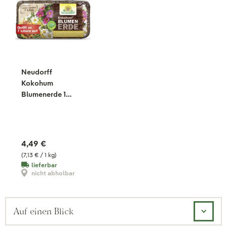
Neudorff
Kokohum
Blumenerde 1
Brikett, 630 g
4,49 €
(7,13 € / 1 kg)
lieferbar
nicht abholbar
Auf einen Blick