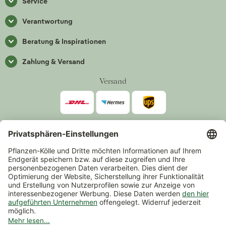
Service
Verantwortung
Beratung & Inspirationen
Zahlung & Versand
Versand
Zahlarten
*Alle Preise inkl. gesetzlicher Mehrwertsteuer zzgl.
Versand
.
Mindestbestellwert 14,90 €, ausgenommen sind Gutscheine und
Events.