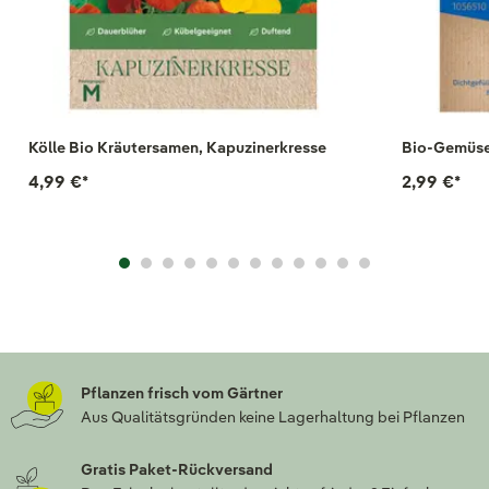
Kölle Bio Kräutersamen, Kapuzinerkresse
Bio-Gemüse
4,99 €
*
2,99 €
*
Pflanzen frisch vom Gärtner
Aus Qualitätsgründen keine Lagerhaltung bei Pflanzen
Gratis Paket-Rückversand