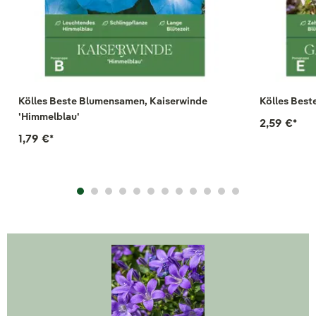
Kölles Beste Blumensamen, Kaiserwinde
Kölles Bes
'Himmelblau'
2,59 €
*
1,79 €
*