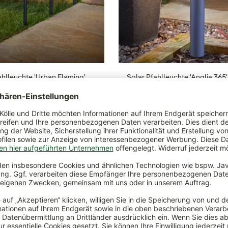
ahlleuchte 'Urban Flaming',
Solar Pfahlleuchte 'Anglia 365',
 54,5 x 10 cm
Lichter, 60 x 11,4 cm
*
19,99 €
*