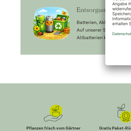
Entsorgungshinwei
Batterien, Akkus sowie E
Auf unserer Seite
Entsorg
Altbatterien kostenlos 
Pflanzen frisch vom Gärtner
Gratis Paket-R