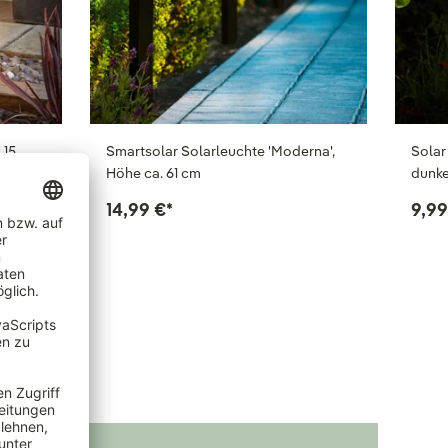
 15
Smartsolar Solarleuchte 'Moderna',
Solar
Höhe ca. 61 cm
dunke
14,99 €
*
9,99