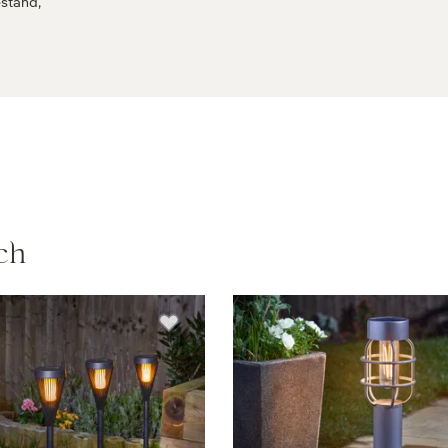
stand,
ch