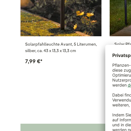
Solarpfahlleuchte Avant, 5 Literumen,
Solar Pf
silber, ca. 43 x 13,3 x 13,3 cm
schwarz,
7,99 €
*
9,99 €