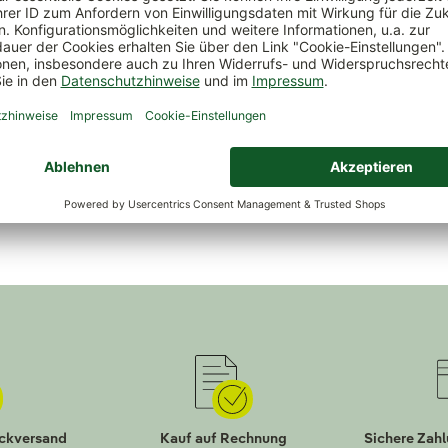
s für Akkus
lektro- und Elektronikgeräte dürfen aus gesetzlichen Gründ
ungshinweis für Batterien, Akkus und Elektrogeräte
erfahren
und fachgerecht zurückgeben können.
ückversand
Kauf auf Rechnung
Sichere Zah