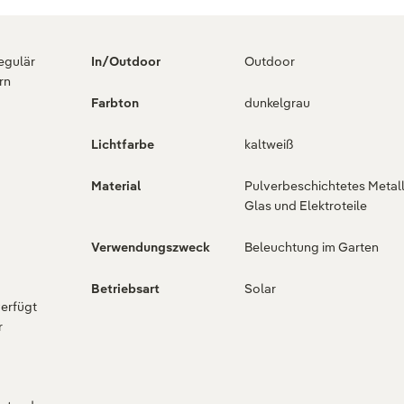
regulär
In/Outdoor
Outdoor
rn
Farbton
dunkelgrau
Lichtfarbe
kaltweiß
Material
Pulverbeschichtetes Metall
Glas und Elektroteile
Verwendungszweck
Beleuchtung im Garten
Betriebsart
Solar
verfügt
r