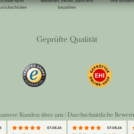
lt oder nicht
Bestellen, freuen, dann erst
Ihre Sicherh
zurückschicken
bezahlen
Geprüfte Qualität
unsere Kunden über uns | Durchschnittliche Bewert
6
07.08.26
07.08.26