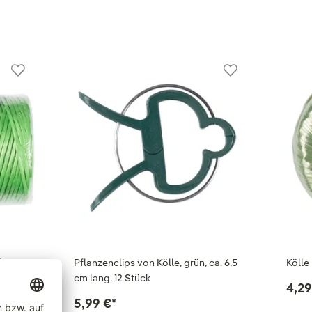
len,
Pflanzenclips von Kölle, grün, ca. 6,5
Kölle
cm lang, 12 Stück
4,29
5,99 €
*