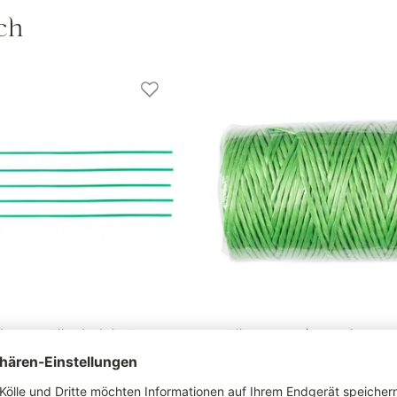
ch
er von Kölle, dunkelgrün, 15
Kölle Gartenschnur Polypropy
 200 Stück
türkis, 130 m lang
*
4,29 €
*