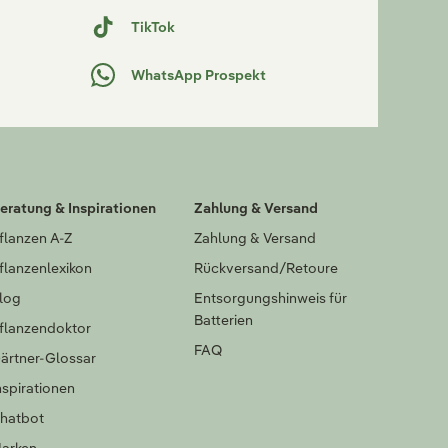
TikTok
WhatsApp Prospekt
eratung & Inspirationen
Zahlung & Versand
flanzen A-Z
Zahlung & Versand
flanzenlexikon
Rückversand/Retoure
log
Entsorgungshinweis für
Batterien
flanzendoktor
FAQ
ärtner-Glossar
nspirationen
hatbot