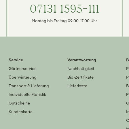
07131 1595-111
Montag bis Freitag 09:00-17:00 Uhr
Service
Verantwortung
B
Gärtnerservice
Nachhaltigkeit
P
Überwinterung
Bio-Zertifikate
P
Transport & Lieferung
Lieferkette
B
Individuelle Floristik
P
Gutscheine
G
Kundenkarte
I
C