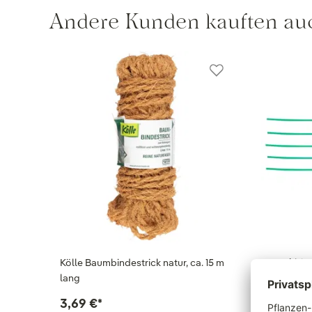
Andere Kunden kauften au
Kölle Baumbindestrick natur, ca. 15 m
Drehbind
lang
cm lang,
3,69 €
*
4,49 €