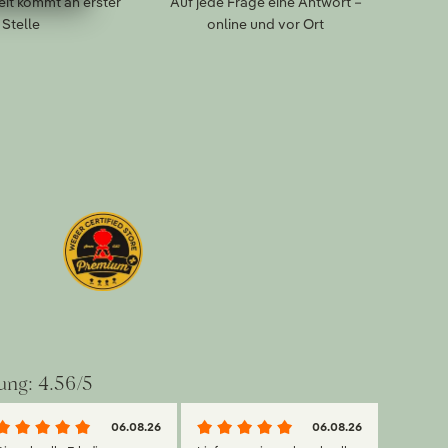
eit kommt an erster
Auf jede Frage eine Antwort –
Stelle
online und vor Ort
ung: 4.56/5
06.08.26
06.08.26