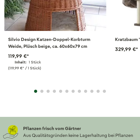
Silvio Design Katzen-Doppel-Korbturm
Kratzbaum 'H
Weide, Plüsch beige, ca. 60x60x79 cm
329,99 €
*
119,99 €
*
Inhalt:
1 Stück
(119,99 €
*
/ 1 Stück)
Pflanzen frisch vom Gärtner
Aus Qualitätsgründen keine Lagerhaltung bei Pflanzen