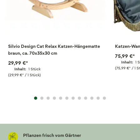
Silvio Design Cat Relax Katzen-Hängematte
Katzen-Wand
braun, ca. 70x35x30 cm
75,99 €
*
29,99 €
*
Inhalt:
1 
(75,99 €
*
/ 1 S
Inhalt:
1 Stück
(29,99 €
*
/ 1 Stück)
Pflanzen frisch vom Gärtner