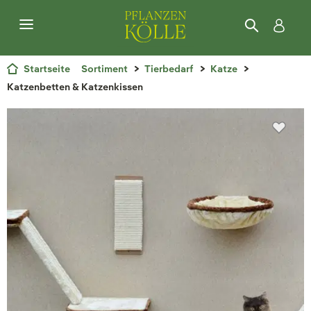
Startseite
Sortiment
Tierbedarf
Katze
Katzenbetten & Katzenkissen