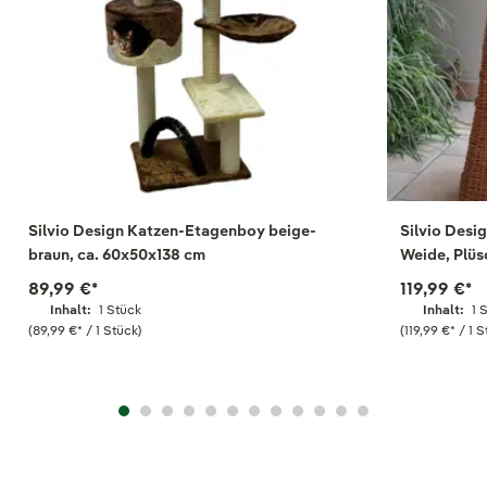
Silvio Design Katzen-Etagenboy beige-
Silvio Des
braun, ca. 60x50x138 cm
Weide, Plüs
89,99 €
*
119,99 €
*
Inhalt:
1 Stück
Inhalt:
1 
(89,99 €
*
/ 1 Stück)
(119,99 €
*
/ 1 S