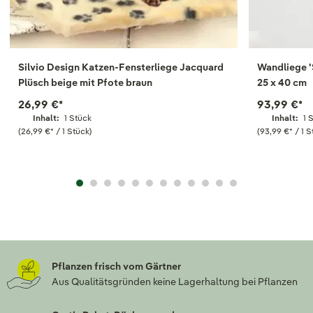
Silvio Design Katzen-Fensterliege Jacquard
Wandliege 'S
Plüsch beige mit Pfote braun
25 x 40 cm
26,99 €
*
93,99 €
*
Inhalt:
1 Stück
Inhalt:
1 
(26,99 €
*
/ 1 Stück)
(93,99 €
*
/ 1 S
Pflanzen frisch vom Gärtner
Aus Qualitätsgründen keine Lagerhaltung bei Pflanzen