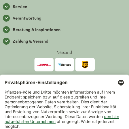
Service
Verantwortung
Beratung & Inspirationen
Zahlung & Versand
Versand
Zahlarten
*Alle Preise inkl. gesetzlicher Mehrwertsteuer zzgl.
Versand
.
Mindestbestellwert 14,90 €, ausgenommen sind Gutscheine und
Events.