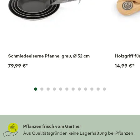
Schmiedeeiserne Pfanne, grau, Ø 32 cm
Holzgriff f
79,99 €
*
14,99 €
*
Pflanzen frisch vom Gärtner
Aus Qualitätsgründen keine Lagerhaltung bei Pflanzen