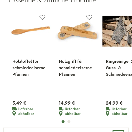
Passende & ähnliche Produkte
Holzlöffel für
Holzgriff für
Ringreiniger 
schmiedeeiserne
schmiedeeiserne
Guss- &
Pfannen
Pfannen
Schmiedeeis
5,49 €
14,99 €
24,99 €
lieferbar
lieferbar
lieferbar
abholbar
abholbar
abholbar