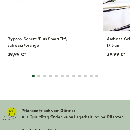
Bypass-Schere 'Plus SmartFit',
Amboss-Sche
schwarz/orange
17,5 cm
29,99 €
*
39,99 €
*
Pflanzen frisch vom Gärtner
Aus Qualitätsgründen keine Lagerhaltung bei Pflanzen