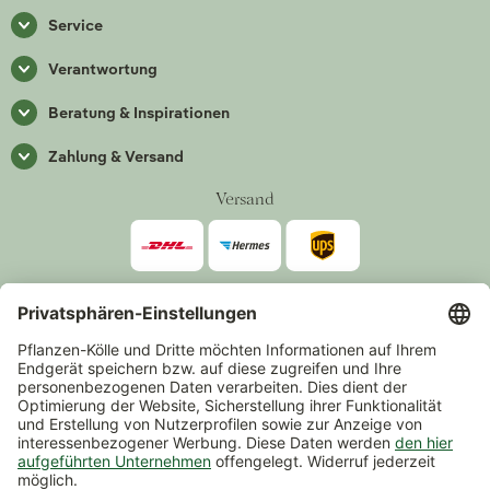
Service
Verantwortung
Beratung & Inspirationen
Zahlung & Versand
Versand
Zahlarten
*Alle Preise inkl. gesetzlicher Mehrwertsteuer zzgl.
Versand
.
Mindestbestellwert 14,90 €, ausgenommen sind Gutscheine und
Events.