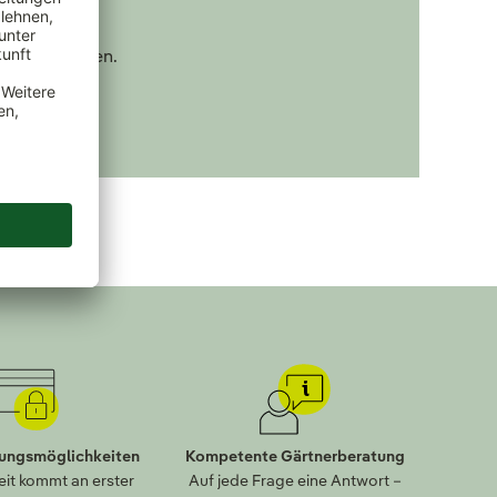
nd Kleingarten.
lungsmöglichkeiten
Kompetente Gärtnerberatung
eit kommt an erster
Auf jede Frage eine Antwort –