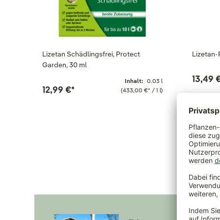
Lizetan Schädlingsfrei, Protect
Lizetan-
Garden, 30 ml
13,49 
Inhalt:
0.03 l
12,99 €
*
(433,00 €
*
/ 1 l)