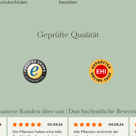
zurückschicken
bezahlen
Geprüfte Qualität
unsere Kunden über uns | Durchschnittliche Bewert
6
05.08.26
04.08.26
Die Pflanzen haben eine tolle
Alle Pflanzen sind trotz der