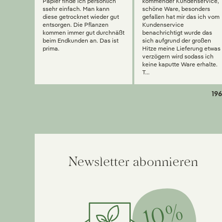
Papier finde ich persönlich
kommender Kundenservice,
ssehr einfach. Man kann
schöne Ware, besonders
diese getrocknet wieder gut
gefallen hat mir das ich vom
entsorgen. Die Pflanzen
Kundenservice
kommen immer gut durchnäßt
benachrichtigt wurde das
beim Endkunden an. Das ist
sich aufgrund der großen
prima.
Hitze meine Lieferung etwas
verzögern wird sodass ich
keine kaputte Ware erhalte.
T...
196
Newsletter abonnieren
10%