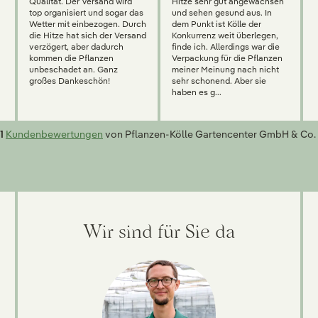
Qualität. Der Versand wird
Hitze sehr gut angewachsen
top organisiert und sogar das
und sehen gesund aus. In
Wetter mit einbezogen. Durch
dem Punkt ist Kölle der
die Hitze hat sich der Versand
Konkurrenz weit überlegen,
verzögert, aber dadurch
finde ich. Allerdings war die
kommen die Pflanzen
Verpackung für die Pflanzen
unbeschadet an. Ganz
meiner Meinung nach nicht
großes Dankeschön!
sehr schonend. Aber sie
haben es g...
1
Kundenbewertungen
von Pflanzen-Kölle Gartencenter GmbH & Co. 
Wir sind für Sie da