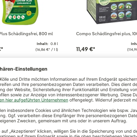
Plus Schädlingsfrei, 800 ml
Compo Schädlingsfrei plus, 10
Inhalt:
0.8 l
Inh
€
*
11,49 €
*
(16,86 €
*
/ 1 l)
(114,9