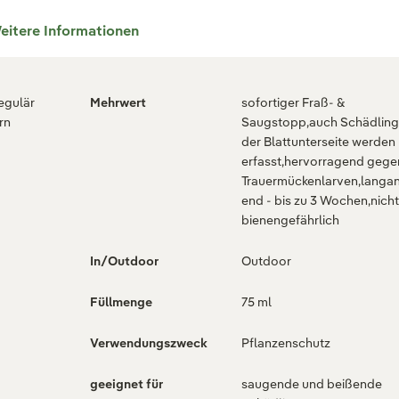
eitere Informationen
regulär
Mehrwert
sofortiger Fraß- &
rn
Saugstopp,auch Schädling
der Blattunterseite werden
erfasst,hervorragend gege
Trauermückenlarven,langan
end - bis zu 3 Wochen,nicht
bienengefährlich
In/Outdoor
Outdoor
Füllmenge
75 ml
Verwendungszweck
Pflanzenschutz
geeignet für
saugende und beißende