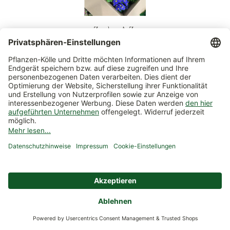
Zu den A-Zs
Pflanzen frisch vom Gärtner
Aus Qualitätsgründen keine Lagerhaltung bei Pflanzen
Gratis Paket-Rückversand
Das Falsche bestellt oder nicht zufrieden? Einfach
zurückschicken
Kauf auf Rechnung
Bestellen, freuen, dann erst bezahlen
Sichere Zahlungsmöglichkeiten
Ihre Sicherheit kommt an erster Stelle