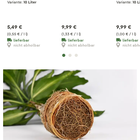
Variante:
10 Liter
Variante:
10 L
Liter
5,49 €
9,99 €
9,99 €
(0,55 € / 1 l)
(1,33 € / 1 l)
(1,00 € / 1 l)
lieferbar
lieferbar
lieferbar
nicht abholbar
nicht abholbar
nicht abh