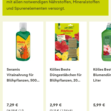
mit allen notwendigen Nährstoffen, Mineralstoffen
und Spurenelementen versorgt.
Seramis
Kölles Beste
Kölles Bes
Vitalnahrung für
Düngestäbchen für
Blumendüng
Blühpflanzen, 500
Blühpflanzen, 20
Liter
ml
Stück
7,29 €
2,99 €
5,99 €
(14,58 € / 1 l)
(0,15 € / 1 Stück)