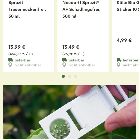
Spruzit
Neudorff Spruzit®
Kölle Bio 
Trauermückenfrei,
AF Schädlingsfrei,
Sticker 10
30 ml
500 ml
4,99 €
13,99 €
13,49 €
(466,33 € / 1 l)
(26,98 € / 1 l)
lieferbar
lieferbar
lieferbar
nicht abholbar
nicht abholbar
nicht ab