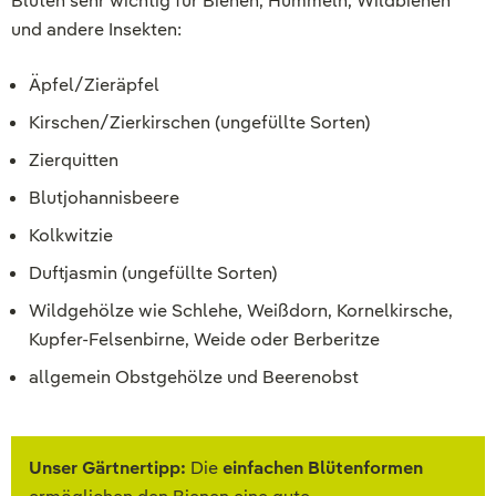
Blüten sehr wichtig für Bienen, Hummeln, Wildbienen
und andere Insekten:
Äpfel/Zieräpfel
Kirschen/Zierkirschen (ungefüllte Sorten)
Zierquitten
Blutjohannisbeere
Kolkwitzie
Duftjasmin (ungefüllte Sorten)
Wildgehölze wie Schlehe, Weißdorn, Kornelkirsche,
Kupfer-Felsenbirne, Weide oder Berberitze
allgemein Obstgehölze und Beerenobst
Unser Gärtnertipp:
Die
einfachen Blütenformen