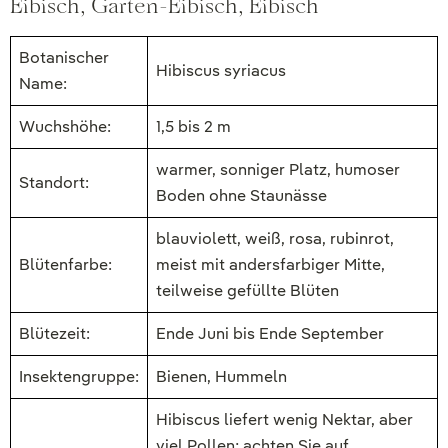
Eibisch, Garten-Eibisch, Eibisch
Botanischer
Hibiscus syriacus
Name:
Wuchshöhe:
1,5 bis 2 m
warmer, sonniger Platz, humoser
Standort:
Boden ohne Staunässe
blauviolett, weiß, rosa, rubinrot,
Blütenfarbe:
meist mit andersfarbiger Mitte,
teilweise gefüllte Blüten
Blütezeit:
Ende Juni bis Ende September
Insektengruppe:
Bienen, Hummeln
Hibiscus liefert wenig Nektar, aber
viel Pollen; achten Sie auf