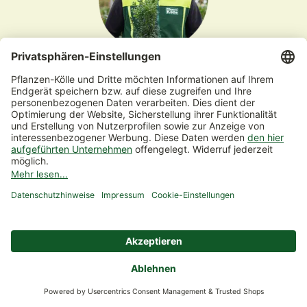
Ich liebe alle Gehölze, aber für die Lagerstroemia
indica ‘Dynamite‘ schlägt mein Herz ganz
besonders.
Christian Wenk
Unser Experte für Gehölze & Obst
Fakten zu Christian Wenk:
Studium: Dipl. Gartenbauingenieur
Im grünen Bereich tätig seit: 2009
Bei Pflanzen-Kölle seit: 2012