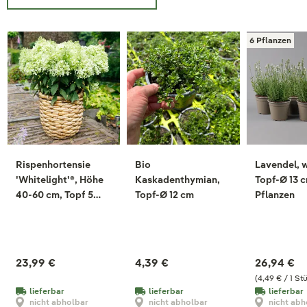
6 Pflanzen
Rispenhortensie
Bio
Lavendel, 
'Whitelight'®, Höhe
Kaskadenthymian,
Topf-Ø 13 c
40-60 cm, Topf 5
Topf-Ø 12 cm
Pflanzen
Liter
23,99 €
4,39 €
26,94 €
(4,49 € / 1 St
lieferbar
lieferbar
lieferbar
nicht abholbar
nicht abholbar
nicht abh