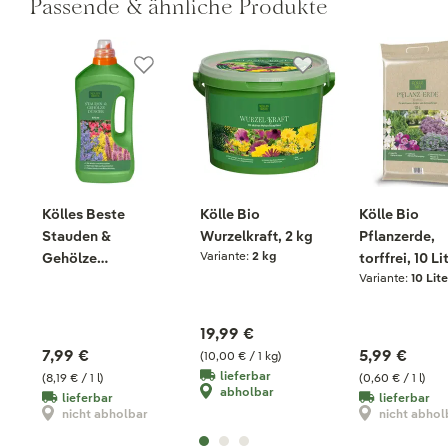
Passende & ähnliche Produkte
Kölles Beste
Kölle Bio
Kölle Bio
Stauden &
Wurzelkraft, 2 kg
Pflanzerde,
Variante:
2 kg
Gehölze
torffrei, 10 Li
Variante:
10 Lite
Humatdünger, 975
ml
19,99 €
7,99 €
5,99 €
(10,00 € / 1 kg)
lieferbar
(8,19 € / 1 l)
(0,60 € / 1 l)
abholbar
lieferbar
lieferbar
nicht abholbar
nicht abhol