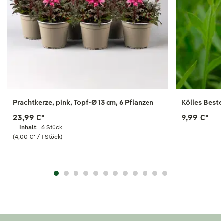
Prachtkerze, pink, Topf-Ø 13 cm, 6 Pflanzen
Kölles Best
23,99 €
*
9,99 €
*
Inhalt:
6 Stück
(4,00 €
*
/ 1 Stück)