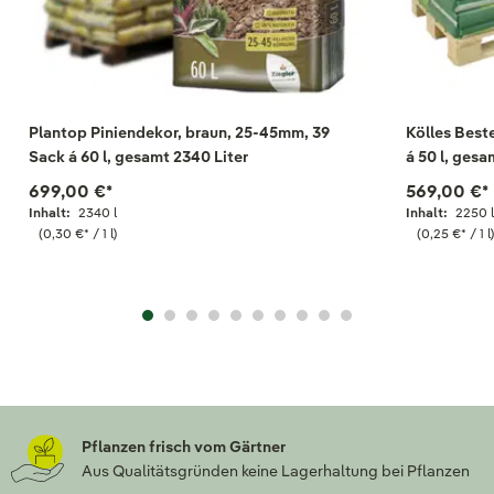
Plantop Piniendekor, braun, 25-45mm, 39
Kölles Best
Sack á 60 l, gesamt 2340 Liter
á 50 l, gesa
699,00 €
*
569,00 €
*
Inhalt:
2340 l
Inhalt:
2250 
(0,30 €
*
/ 1 l)
(0,25 €
*
/ 1 l
Pflanzen frisch vom Gärtner
Aus Qualitätsgründen keine Lagerhaltung bei Pflanzen