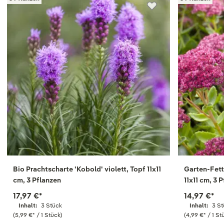
Bio Prachtscharte 'Kobold' violett, Topf 11x11
Garten-Fett
cm, 3 Pflanzen
11x11 cm, 3 
17,97 €
*
14,97 €
*
Inhalt:
3 Stück
Inhalt:
3 S
(5,99 €
*
/ 1 Stück)
(4,99 €
*
/ 1 St