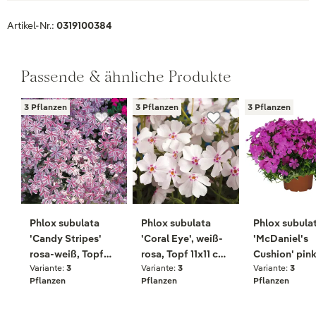
Artikel-Nr.:
0319100384
Passende & ähnliche Produkte
3 Pflanzen
3 Pflanzen
3 Pflanzen
Phlox subulata
Phlox subulata
Phlox subula
'Candy Stripes'
'Coral Eye', weiß-
'McDaniel's
rosa-weiß, Topf
rosa, Topf 11x11 cm,
Cushion' pink
Variante:
3
Variante:
3
Variante:
3
11x11 cm, 3
3 Pflanzen
Topf 11x11 cm,
Pflanzen
Pflanzen
Pflanzen
Pflanzen
Pflanzen