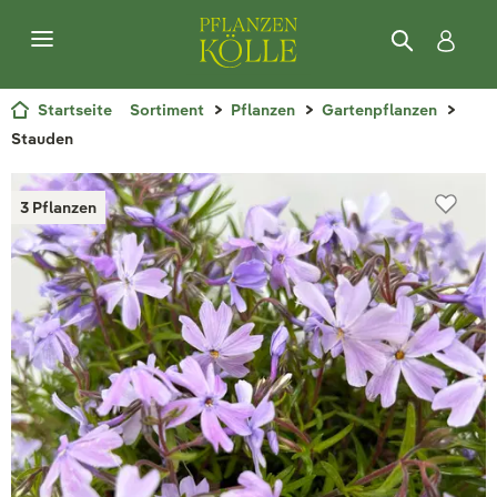
Startseite
Sortiment
Pflanzen
Gartenpflanzen
Stauden
3 Pflanzen