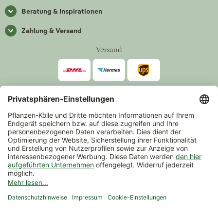
Beratung & Inspirationen
Zahlung & Versand
Versand
Zahlarten
*Alle Preise inkl. gesetzlicher Mehrwertsteuer zzgl.
Versand
.
Mindestbestellwert 14,90 €, ausgenommen sind Gutscheine und
Events.
Vertrag widerrufen