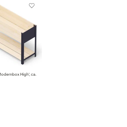
odernbox High', ca.