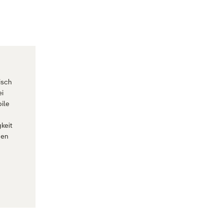
isch
i
ile
keit
ßen