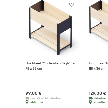
Hochbeet 'Modernbox High', ca.
Hochbeet 'M
78 x 36 cm
118 x 36 cm
99,00 €
129,00 €
derzeit nicht lieferbar
lieferbar
abholbar
abholbar