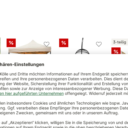
3-teilig
Faltpavillon 3x3m
Hängesessel 'Folt
Bistro
natur inkl.
Sterzing' inkl.
3tlg. i
Seitenteile /
Auflagen, schwarz
einfacher Aufbau,
transportabel
199,00 
149,
299,00 €
499,00 €