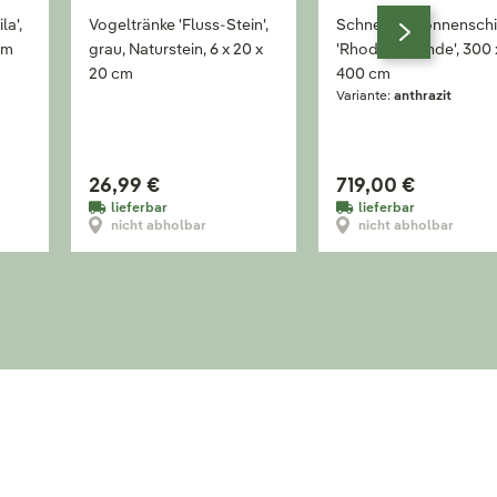
la',
Vogeltränke 'Fluss-Stein',
Schneider Sonnensch
cm
grau, Naturstein, 6 x 20 x
'Rhodos Grande', 300 
20 cm
400 cm
Variante:
anthrazit
26,99 €
719,00 €
lieferbar
lieferbar
nicht abholbar
nicht abholbar