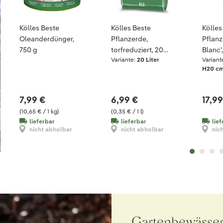
Kölles Beste
Kölles Beste
Kölles
Oleanderdünger,
Pflanzerde,
Pflanz
750 g
torfreduziert, 20
Blanc',
Variante:
20 Liter
Variant
Liter
20 x H
H20 c
7,99 €
6,99 €
17,99
(10,65 € / 1 kg)
(0,35 € / 1 l)
lieferbar
lieferbar
lie
nicht abholbar
nicht abholbar
nic
Gartenbewässer