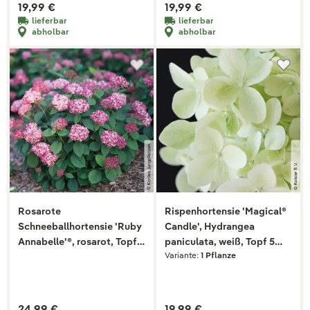
19,99 €
19,99 €
lieferbar
lieferbar
abholbar
abholbar
Rosarote
Rispenhortensie 'Magical®
Schneeballhortensie 'Ruby
Candle', Hydrangea
Annabelle'®, rosarot, Topf 5
paniculata, weiß, Topf 5
Variante:
1 Pflanze
Liter
Liter
24,99 €
19,99 €