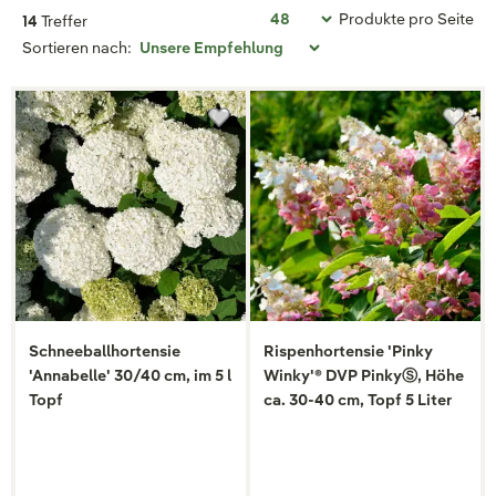
Produkte pro Seite
14
Treffer
Sortieren nach:
Schneeballhortensie
Rispenhortensie 'Pinky
'Annabelle' 30/40 cm, im 5 l
Winky'® DVP PinkyⓈ, Höhe
Topf
ca. 30-40 cm, Topf 5 Liter