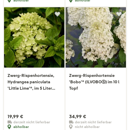
abholbar
abholbar
Zwerg-Rispenhortensie,
Zwerg-Rispenhortensie
Hydrangea paniculata
'Bobo'® (ILVOBOⓈ) im 10 l
'Little Lime'®, im 5 Liter
Topf
Topf
19,99 €
34,99 €
derzeit nicht lieferbar
derzeit nicht lieferbar
abholbar
nicht abholbar