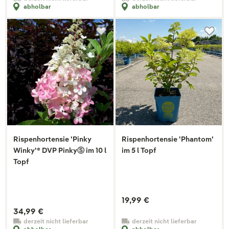
abholbar
abholbar
Rispenhortensie 'Pinky
Rispenhortensie 'Phantom'
Winky'® DVP PinkyⓈ im 10 l
im 5 l Topf
Topf
19,99 €
34,99 €
derzeit nicht lieferbar
derzeit nicht lieferbar