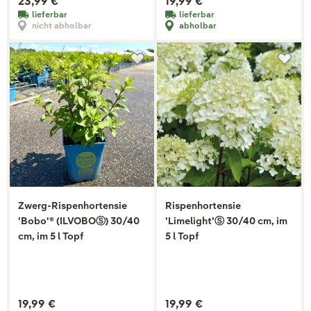
23,99 €
19,99 €
lieferbar
lieferbar
nicht abholbar
abholbar
Zwerg-Rispenhortensie
Rispenhortensie
'Bobo'® (ILVOBOⓈ) 30/40
'Limelight'Ⓢ 30/40 cm, im
cm, im 5 l Topf
5 l Topf
19,99 €
19,99 €