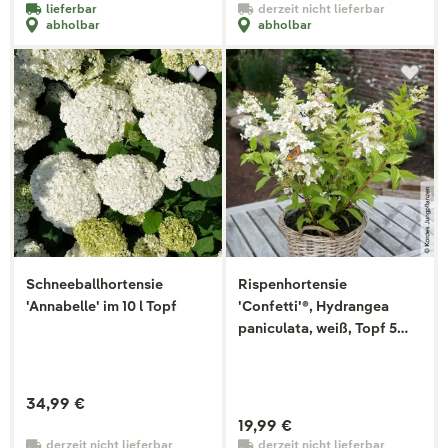
lieferbar
derzeit nicht lieferbar
abholbar
abholbar
Schneeballhortensie
Rispenhortensie
'Annabelle' im 10 l Topf
'Confetti'®, Hydrangea
paniculata, weiß, Topf 5
Liter
34,99 €
19,99 €
derzeit nicht lieferbar
derzeit nicht lieferbar