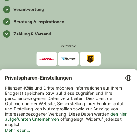
Verantwortung
Beratung & Inspirationen
Zahlung & Versand
Versand
Zahlarten
*Alle Preise inkl. gesetzlicher Mehrwertsteuer zzgl.
Versand
.
Mindestbestellwert 14,90 €, ausgenommen sind Gutscheine und
Events.
Vertrag widerrufen