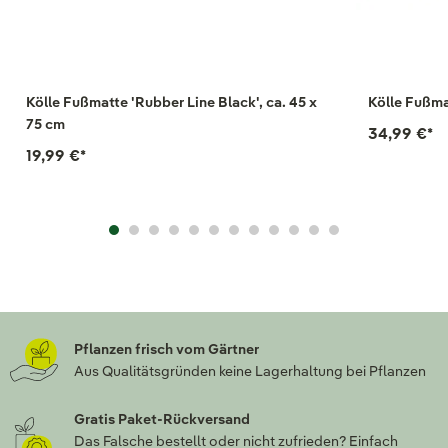
Kölle Fußmatte 'Rubber Line Black', ca. 45 x
Kölle Fußma
75 cm
34,99 €
*
19,99 €
*
Pflanzen frisch vom Gärtner
Aus Qualitätsgründen keine Lagerhaltung bei Pflanzen
Gratis Paket-Rückversand
Das Falsche bestellt oder nicht zufrieden? Einfach