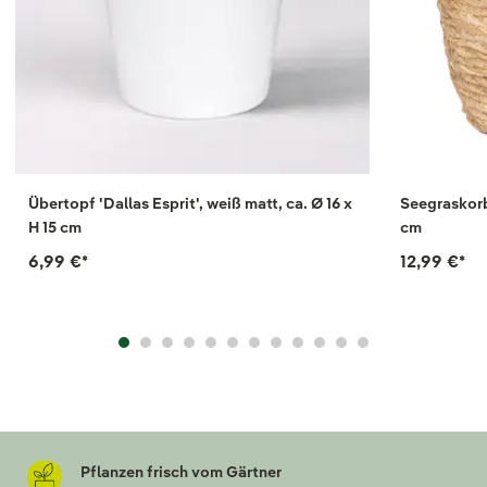
Übertopf 'Dallas Esprit', weiß matt, ca. Ø 16 x
Seegraskorb 
H 15 cm
cm
6,99 €
*
12,99 €
*
Pflanzen frisch vom Gärtner