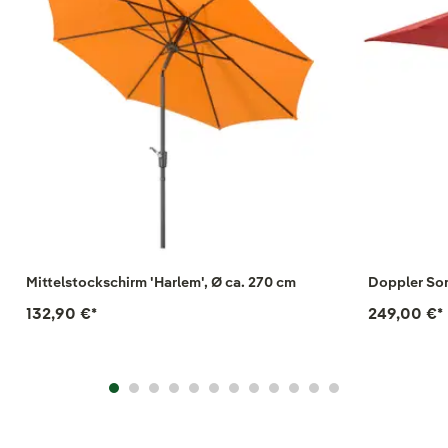
Mittelstockschirm 'Harlem', Ø ca. 270 cm
Doppler Son
132,90 €
*
249,00 €
*