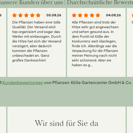
unsere Kunden über uns | Durchschnittliche Bewert
6
05.08.26
04.08.26
Die Pflanzen haben eine tolle
Alle Pflanzen sind trotz der
Qualität. Der Versand wird
Hitze sehr gut angewachsen
top organisiert und sogar das
und sehen gesund aus. In
Wetter mit einbezogen. Durch
dem Punkt ist Kölle der
die Hitze hat sich der Versand
Konkurrenz weit überlegen,
verzögert, aber dadurch
finde ich. Allerdings war die
kommen die Pflanzen
Verpackung für die Pflanzen
unbeschadet an. Ganz
meiner Meinung nach nicht
großes Dankeschön!
sehr schonend. Aber sie
haben es g...
1
Kundenbewertungen
von Pflanzen-Kölle Gartencenter GmbH & Co. 
Wir sind für Sie da