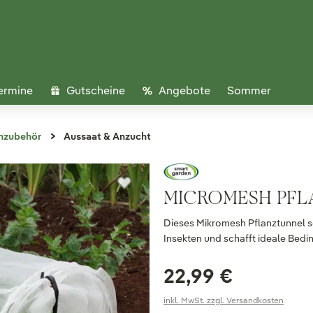
ermine
Gutscheine
Angebote
Sommer
nzubehör
Aussaat & Anzucht
MICROMESH PF
Dieses Mikromesh Pflanztunnel s
Insekten und schafft ideale Bed
22,99 €
inkl. MwSt. zzgl. Versandkosten