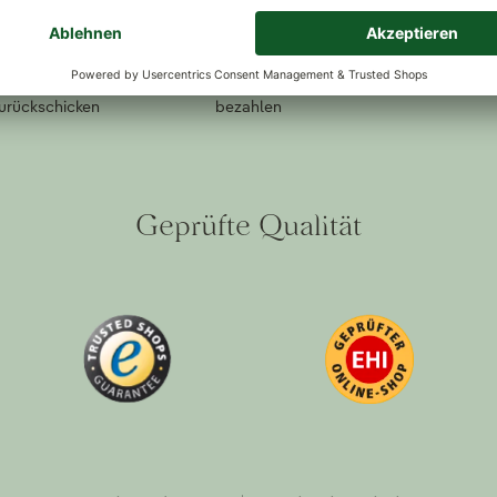
ückversand
Kauf auf Rechnung
Sichere Zah
lt oder nicht
Bestellen, freuen, dann erst
Ihre Sicherh
zurückschicken
bezahlen
Geprüfte Qualität