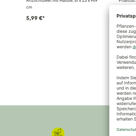
Anzuchtbeet mit Haube, 51 x 23 x H19
Pflanzsc
cm
3,19 €
*
5,99 €
*