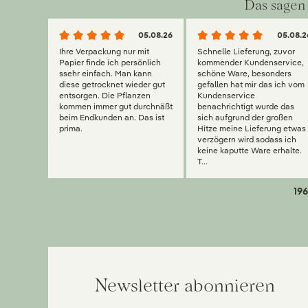
Das sagen 
05.08.26
05.08.2
Ihre Verpackung nur mit
Schnelle Lieferung, zuvor
Papier finde ich persönlich
kommender Kundenservice,
ssehr einfach. Man kann
schöne Ware, besonders
diese getrocknet wieder gut
gefallen hat mir das ich vom
entsorgen. Die Pflanzen
Kundenservice
kommen immer gut durchnäßt
benachrichtigt wurde das
beim Endkunden an. Das ist
sich aufgrund der großen
prima.
Hitze meine Lieferung etwas
verzögern wird sodass ich
keine kaputte Ware erhalte.
T...
196
Newsletter abonnieren