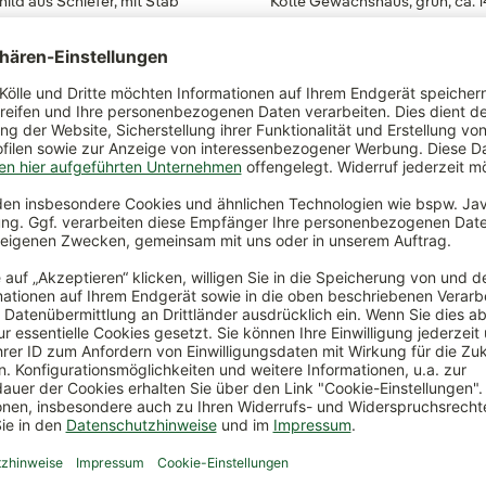
hild aus Schiefer, mit Stab
Kölle Gewächshaus, grün, ca. 1
x 195 cm
49,99 €
*