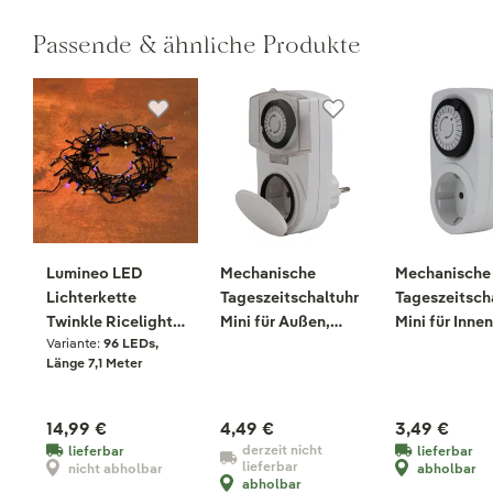
Passende & ähnliche Produkte
Lumineo LED
Mechanische
Mechanische
Lichterkette
Tageszeitschaltuhr
Tageszeitsch
Twinkle Ricelight,
Mini für Außen,
Mini für Innen
Variante:
96 LEDs,
bunt, 96 LEDs,
weiß
weiß
Länge 7,1 Meter
Länge ca. 7,1 m
14,99 €
4,49 €
3,49 €
derzeit nicht
lieferbar
lieferbar
lieferbar
nicht abholbar
abholbar
abholbar