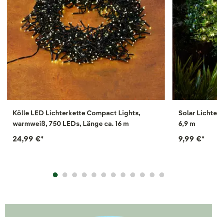
Kölle LED Lichterkette Compact Lights,
Solar Licht
warmweiß, 750 LEDs, Länge ca. 16 m
6,9 m
24,99 €
*
9,99 €
*