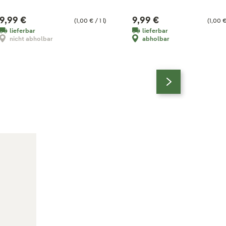
9,99 €
9,99 €
(1,00 € / 1 l)
(1,00 € 
lieferbar
lieferbar
nicht abholbar
abholbar