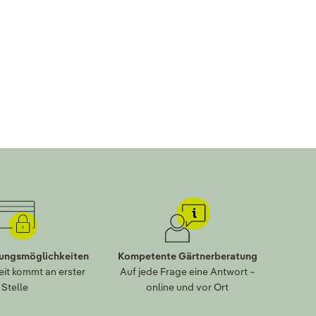
lungsmöglichkeiten
Kompetente Gärtnerberatung
eit kommt an erster
Auf jede Frage eine Antwort –
Stelle
online und vor Ort