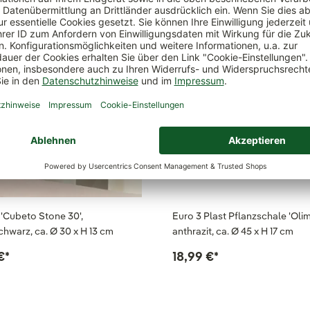
'Cubeto Stone 30',
Euro 3 Plast Pflanzschale 'Olim
chwarz, ca. Ø 30 x H 13 cm
anthrazit, ca. Ø 45 x H 17 cm
€
*
18,99 €
*