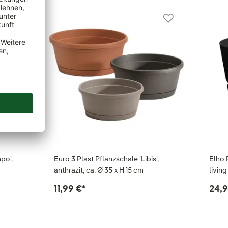
po',
Euro 3 Plast Pflanzschale 'Libis',
Elho 
anthrazit, ca. Ø 35 x H 15 cm
living
11,99 €
*
24,9