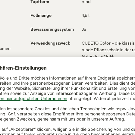
Topfform
rund
Füllmenge
4,5 l
Bewässerungssystem
Ja
Verwendungszweck
CUBETO Color – die klassi
lumen
runde Pflanzschale in der r
Naturstein-Optik.
ch