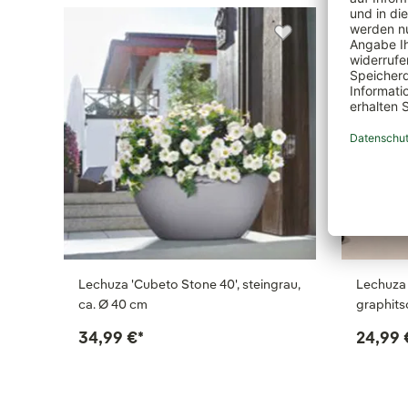
Lechuza 'Cubeto Stone 40', steingrau,
Lechuza 
ca. Ø 40 cm
graphits
34,99 €
*
24,99 