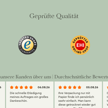
Geprüfte Qualität
unsere Kunden über uns | Durchschnittliche Bewert
6
06.08.26
05.08.26
Die schnelle Erledigung
Ihre Verpackung nur mit
meines Auftrages ein großes
Papier finde ich persönlich
Dankeschön.
ssehr einfach. Man kann
diese getrocknet wieder gut