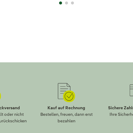
ückversand
Kauf auf Rechnung
Sichere Zah
lt oder nicht
Bestellen, freuen, dann erst
Ihre Sicherh
zurückschicken
bezahlen