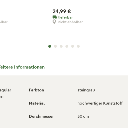
24,99 €
lieferbar
olbar
nicht abholbar
eitere Informationen
regulär
Farbton
steingrau
rn
Material
hochwertiger Kunststoff
Durchmesser
30 cm