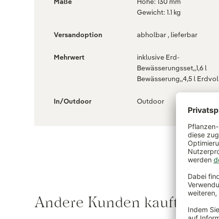
Maße
Höhe: 130 mm
Gewicht: 1.1 kg
Versandoption
abholbar , lieferbar
Mehrwert
inklusive Erd-
Bewässerungsset,,1,6 l
Bewässerung,,4,5 l Erdvo
In/Outdoor
Outdoor
Andere Kunden kauften au