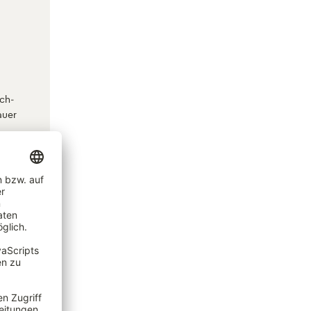
sch-
auer