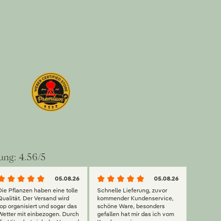
ung: 4.56/5
05.08.26
05.08.26
Die Pflanzen haben eine tolle
Schnelle Lieferung, zuvor
Qualität. Der Versand wird
kommender Kundenservice,
top organisiert und sogar das
schöne Ware, besonders
Wetter mit einbezogen. Durch
gefallen hat mir das ich vom