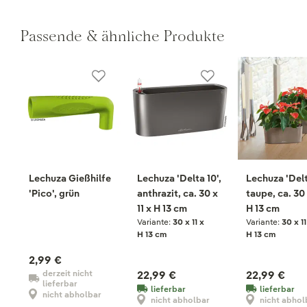
Passende & ähnliche Produkte
Lechuza Gießhilfe
Lechuza 'Delta 10',
Lechuza 'Delt
'Pico', grün
anthrazit, ca. 30 x
taupe, ca. 30 
11 x H 13 cm
H 13 cm
Variante:
30 x 11 x
Variante:
30 x 11
H 13 cm
H 13 cm
2,99 €
derzeit nicht
22,99 €
22,99 €
lieferbar
lieferbar
lieferbar
nicht abholbar
nicht abholbar
nicht abhol