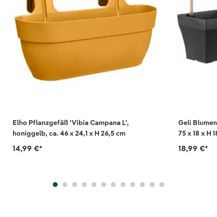
Elho Pflanzgefäß 'Vibia Campana L',
Geli Blumenk
honiggelb, ca. 46 x 24,1 x H 26,5 cm
75 x 18 x H 
14,99 €
*
18,99 €
*