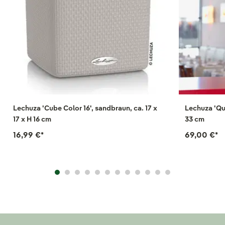
Lechuza 'Cube Color 16', sandbraun, ca. 17 x
Lechuza 'Qua
17 x H 16 cm
33 cm
16,99 €
*
69,00 €
*