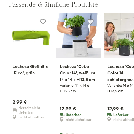
Passende & ähnliche Produkte
Lechuza Gießhilfe
Lechuza 'Cube
Lechuza 'Cu
'Pico', grün
Color 14', weiß, ca.
Color 14',
14 x 14 x H 13,5 cm
schiefergrau,
Variante:
14 x 14 x
Variante:
14 x 14
14 x 14 x H 13
H 13,5 cm
H 13,5 cm
2,99 €
derzeit nicht
12,99 €
12,99 €
lieferbar
lieferbar
lieferbar
nicht abholbar
nicht abholbar
nicht abhol