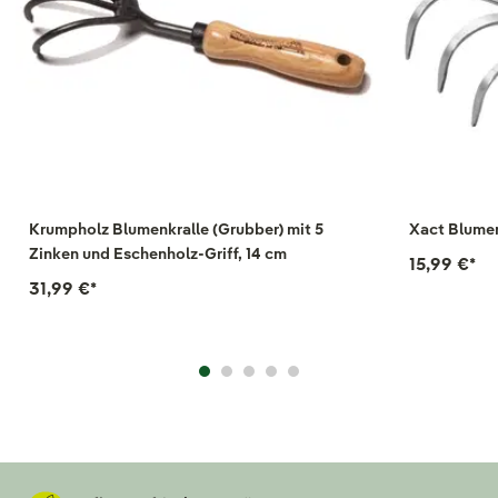
Krumpholz Blumenkralle (Grubber) mit 5
Xact Blume
Zinken und Eschenholz-Griff, 14 cm
15,99 €
*
31,99 €
*