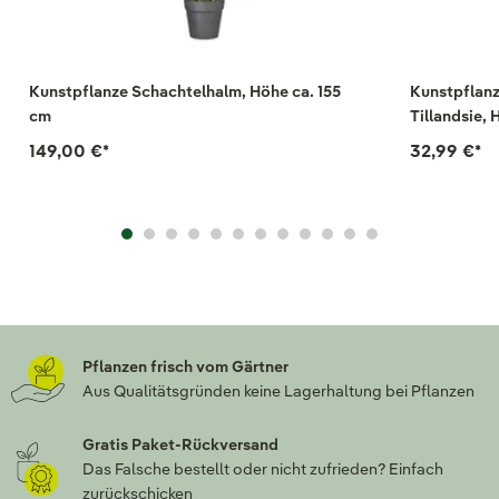
Kunstpflanze Schachtelhalm, Höhe ca. 155
Kunstpflanz
cm
Tillandsie,
149,00 €
*
32,99 €
*
Pflanzen frisch vom Gärtner
Aus Qualitätsgründen keine Lagerhaltung bei Pflanzen
Gratis Paket-Rückversand
Das Falsche bestellt oder nicht zufrieden? Einfach
zurückschicken