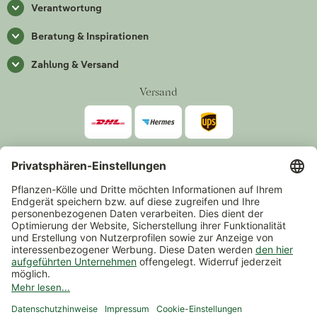
Verantwortung
Beratung & Inspirationen
Zahlung & Versand
Versand
Zahlarten
*Alle Preise inkl. gesetzlicher Mehrwertsteuer zzgl.
Versand
.
Mindestbestellwert 14,90 €, ausgenommen sind Gutscheine und
Events.
Vertrag widerrufen