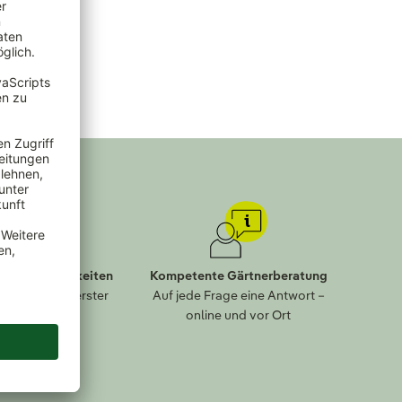
lungsmöglichkeiten
Kompetente Gärtnerberatung
eit kommt an erster
Auf jede Frage eine Antwort –
Stelle
online und vor Ort