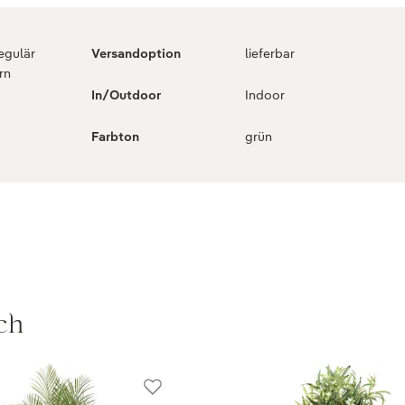
regulär
Versandoption
lieferbar
rn
In/Outdoor
Indoor
Farbton
grün
ch