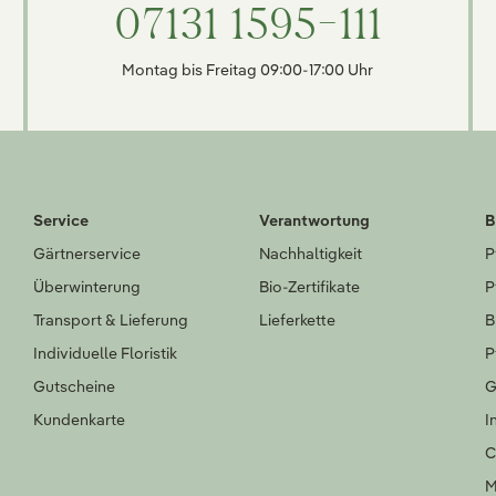
07131 1595-111
Montag bis Freitag 09:00-17:00 Uhr
Service
Verantwortung
B
Gärtnerservice
Nachhaltigkeit
P
Überwinterung
Bio-Zertifikate
P
Transport & Lieferung
Lieferkette
B
Individuelle Floristik
P
Gutscheine
G
Kundenkarte
I
C
M