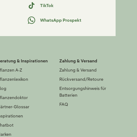
TikTok
WhatsApp Prospekt
eratung & Inspirationen
Zahlung & Versand
flanzen A-Z
Zahlung & Versand
flanzenlexikon
Rückversand/Retoure
log
Entsorgungshinweis für
Batterien
flanzendoktor
FAQ
ärtner-Glossar
nspirationen
hatbot
arken