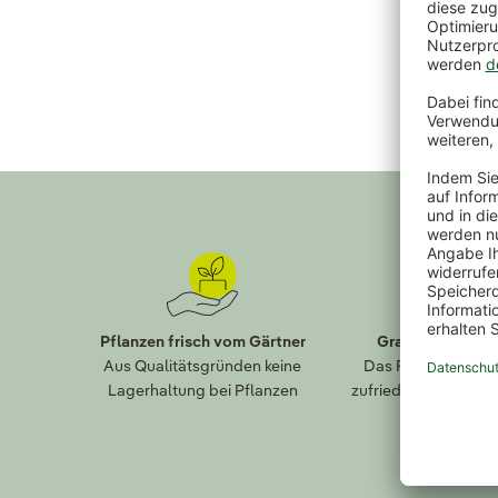
Pflanzen frisch vom Gärtner
Gratis Paket-R
Aus Qualitätsgründen keine
Das Falsche bestel
Lagerhaltung bei Pflanzen
zufrieden? Einfach 