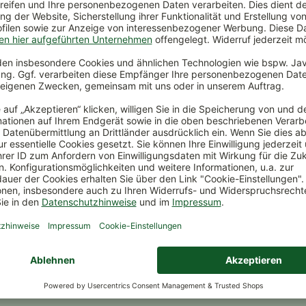
ückversand
Kauf auf Rechnung
Sichere Zah
lt oder nicht
Bestellen, freuen, dann erst
Ihre Sicherh
zurückschicken
bezahlen