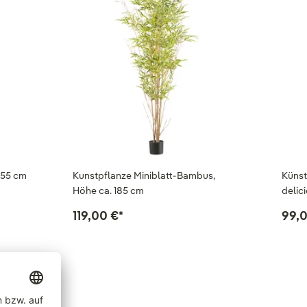
155 cm
Kunstpflanze Miniblatt-Bambus,
Künst
Höhe ca. 185 cm
delic
119,00 €
*
99,