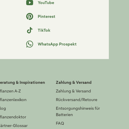
YouTube
Pinterest
TikTok
WhatsApp Prospekt
eratung & Inspirationen
Zahlung & Versand
flanzen A-Z
Zahlung & Versand
flanzenlexikon
Rückversand/Retoure
log
Entsorgungshinweis für
Batterien
flanzendoktor
FAQ
ärtner-Glossar