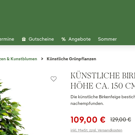
ermine
Gutscheine
Angebote
Sommer
zen & Kunstblumen
Künstliche Grünpflanzen
KÜNSTLICHE BIRK
HÖHE CA. 150 C
Die künstliche Birkenfeige bestic
nachempfunden.
109,00 €
129,00 €
inkl. MwSt. zzgl. Versandkosten