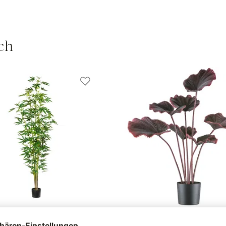
ch
anze Zierhanfpflanze, Höhe
Kunstpflanze Strahlenpalme,