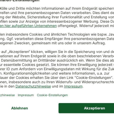
cm
dunkelrot, Höhe ca. 100 cm
0 €
*
189,00 €
*