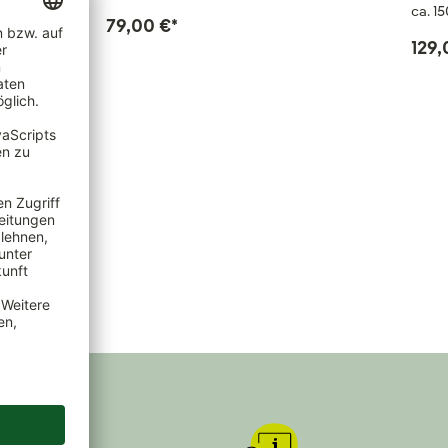
ca. 1
79,00 €
*
129,