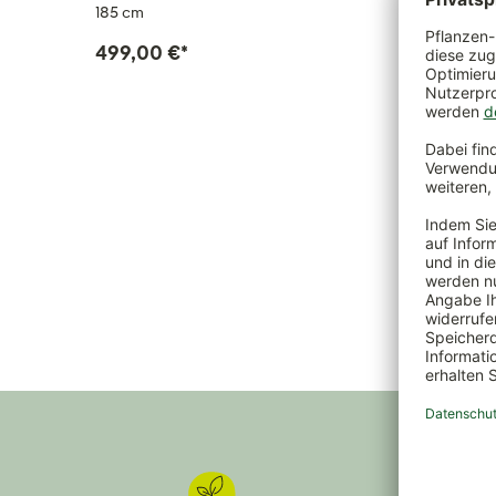
185 cm
ca. 210 
499,00 €
*
209,0
229,00 €
*