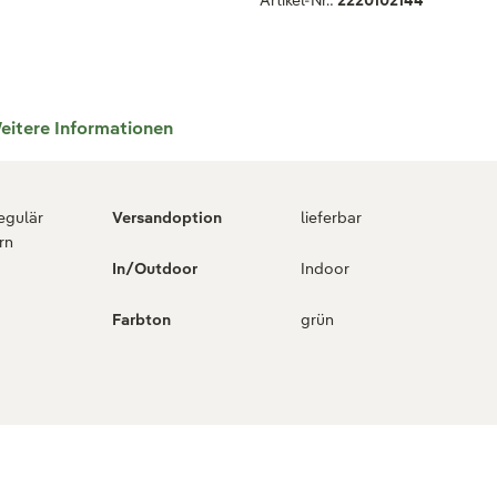
Artikel-Nr.:
2220102144
eitere Informationen
regulär
Versandoption
lieferbar
rn
In/Outdoor
Indoor
Farbton
grün