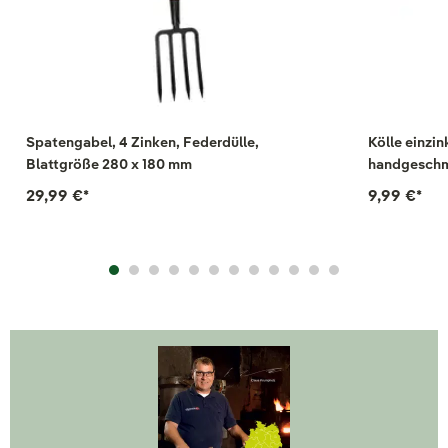
Spatengabel, 4 Zinken, Federdülle,
Kölle einzin
Blattgröße 280 x 180 mm
handgeschmi
29,99 €
*
9,99 €
*