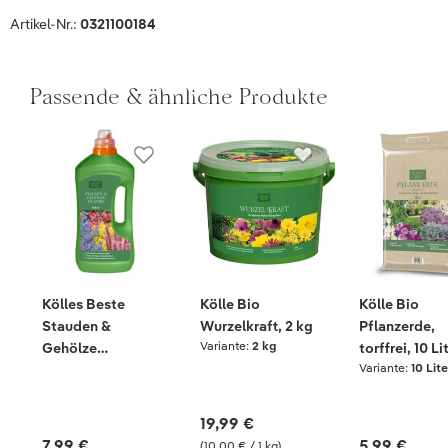
Artikel-Nr.:
0321100184
Passende & ähnliche Produkte
Kölles Beste
Kölle Bio
Kölle Bio
Stauden &
Wurzelkraft, 2 kg
Pflanzerde,
Variante:
2 kg
Gehölze
torffrei, 10 Li
Variante:
10 Lite
Humatdünger, 975
ml
19,99 €
7,99 €
5,99 €
(10,00 € / 1 kg)