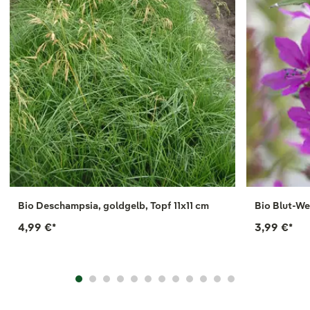
Bio Deschampsia, goldgelb, Topf 11x11 cm
Bio Blut-Wei
4,99 €
*
3,99 €
*