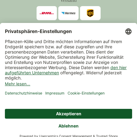
Versand
Zahlarten
*Alle Preise inkl. gesetzlicher Mehrwertsteuer zzgl.
Versand
.
Mindestbestellwert 14,90 €, ausgenommen sind Gutscheine und
Events.
Vertrag widerrufen
© 2026 Pflanzen-Kölle Gartencenter GmbH & Co. KG
AGB
Widerrufsrecht
Datenschutz
Impressum
Nutzungsbedingungen Chatbot
Barrierefreiheit
Cookie-Einstellungen