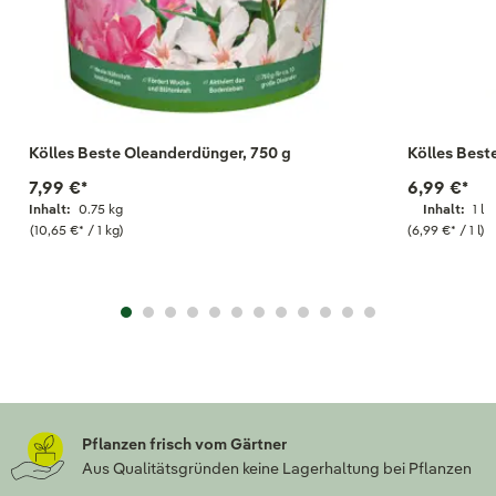
Kölles Beste Oleanderdünger, 750 g
Kölles Best
7,99 €
*
6,99 €
*
Inhalt:
0.75 kg
Inhalt:
1 l
(10,65 €
*
/ 1 kg)
(6,99 €
*
/ 1 l)
Pflanzen frisch vom Gärtner
Aus Qualitätsgründen keine Lagerhaltung bei Pflanzen