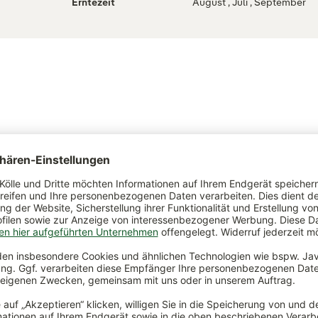
Erntezeit
August , Juli , September
ch