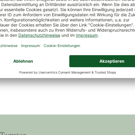
men, Paprika 'Florajido'
Kiepenkerl Saatgut Fleischtom
de Coer', rot
*
4,99 €
*
u Tomaten