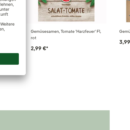
ate 'As
Gemüsesamen, Tomate 'Harzfeuer' F1,
Gemü
rot
3,99
2,99 €
*