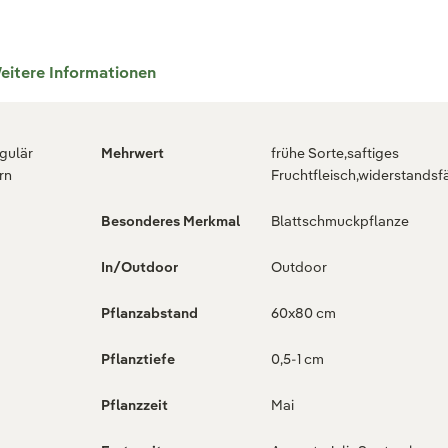
eitere Informationen
egulär
Mehrwert
frühe Sorte,saftiges
rn
Fruchtfleisch,widerstandsf
Besonderes Merkmal
Blattschmuckpflanze
In/Outdoor
Outdoor
Pflanzabstand
60x80 cm
Pflanztiefe
0,5-1 cm
Pflanzzeit
Mai