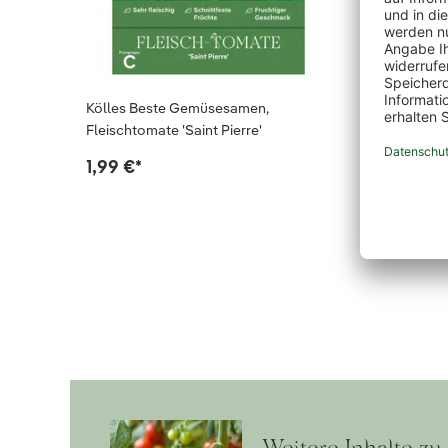
Kölles Beste Gemüsesamen,
Gemüsesa
Fleischtomate 'Saint Pierre'
5,49 €
1,99 €
*
Weitere Inhalte z