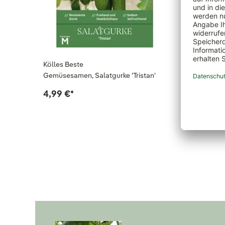
Kölles Beste
Gemüses
Gemüsesamen, Salatgurke 'Tristan'
rot, 4 St
4,99 €
*
3,49 €