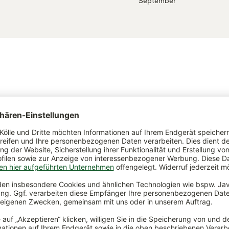
September
ch