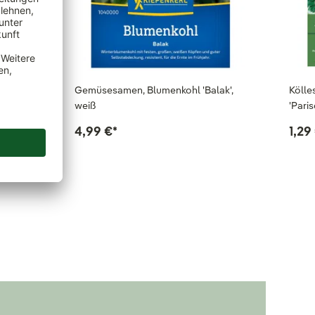
Gemüsesamen, Blumenkohl 'Balak',
Köll
weiß
'Paris
4,99 €
*
1,29