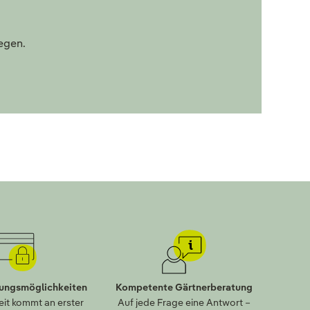
legen.
lungsmöglichkeiten
Kompetente Gärtnerberatung
eit kommt an erster
Auf jede Frage eine Antwort –