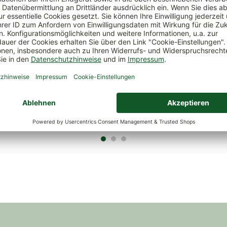
amen, Tomate 'Rapunzel',
Kölles Beste Gemüsesamen
ück
Winterheckenzwiebel
*
1,99 €
*