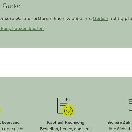
r Gurke
nsere Gärtner erklären Ihnen, wie Sie Ihre
Gurken
richtig pf
rkenpflanzen kaufen
.
ückversand
Kauf auf Rechnung
Sichere Zah
lt oder nicht
Bestellen, freuen, dann erst
Ihre Sicherh