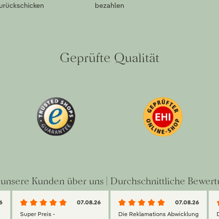
zurückschicken
bezahlen
Geprüfte Qualität
unsere Kunden über uns | Durchschnittliche Bewert
6
07.08.26
07.08.26
Super Preis -
Die Reklamations Abwicklung