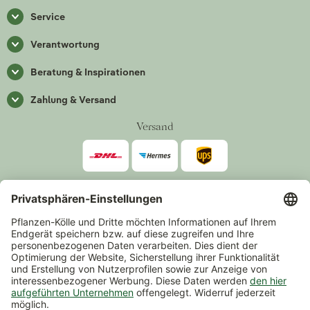
Service
Verantwortung
Beratung & Inspirationen
Zahlung & Versand
Versand
Zahlarten
*Alle Preise inkl. gesetzlicher Mehrwertsteuer zzgl.
Versand
.
Mindestbestellwert 14,90 €, ausgenommen sind Gutscheine und
Events.