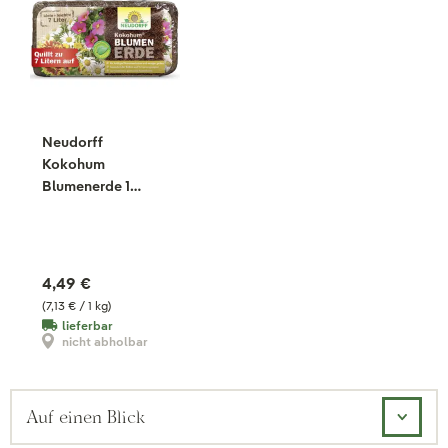
Neudorff
Kokohum
Blumenerde 1
Brikett, 630 g
4,49 €
(7,13 € / 1 kg)
lieferbar
nicht abholbar
Auf einen Blick