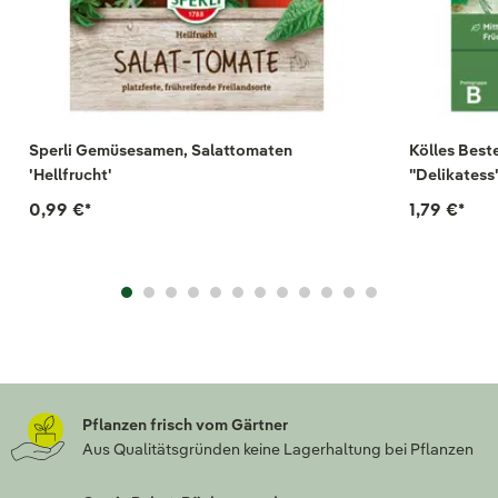
Sperli Gemüsesamen, Salattomaten
Kölles Bes
'Hellfrucht'
"Delikatess
0,99 €
*
1,79 €
*
Pflanzen frisch vom Gärtner
Aus Qualitätsgründen keine Lagerhaltung bei Pflanzen