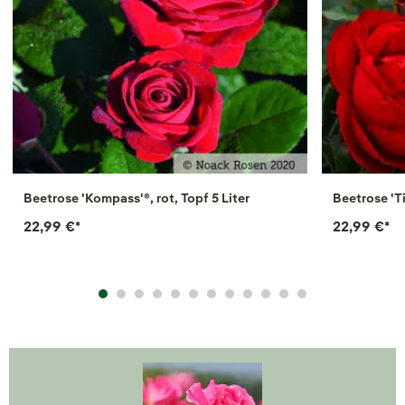
Beetrose 'Kompass'®, rot, Topf 5 Liter
Beetrose 'Ti
22,99 €
*
22,99 €
*