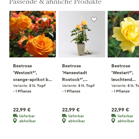
Passende & ähnliche Produkte
Beetrose
Beetrose
Beetrose
'Westzeit®',
'Hansestadt
'Westart®',
orange-aprikot bis
Rostock®',
leuchtend
Variante:
5 lt. Topf
Variante:
5 lt. Topf
Variante:
5 lt. T
rosa, Topf 5 Liter
bernstein-
goldgelb, To
- 1 Pflanze
- 1 Pflanze
- 1 Pflanze
aprikotfarben,
Liter
Topf 5 Liter
22,99 €
22,99 €
22,99 €
lieferbar
lieferbar
lieferbar
abholbar
abholbar
abholbar