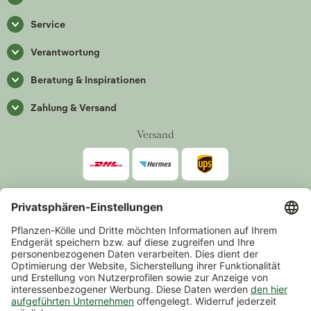
Service
Verantwortung
Beratung & Inspirationen
Zahlung & Versand
Versand
Zahlarten
*Alle Preise inkl. gesetzlicher Mehrwertsteuer zzgl.
Versand
.
Mindestbestellwert 14,90 €, ausgenommen sind Gutscheine und
Events.