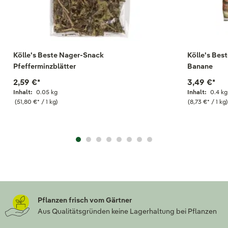
Kölle's Beste Nager-Snack
Kölle's Bes
Pfefferminzblätter
Banane
2,59 €
*
3,49 €
*
Inhalt:
0.05 kg
Inhalt:
0.4 kg
(51,80 €
*
/ 1 kg)
(8,73 €
*
/ 1 kg)
Pflanzen frisch vom Gärtner
Aus Qualitätsgründen keine Lagerhaltung bei Pflanzen