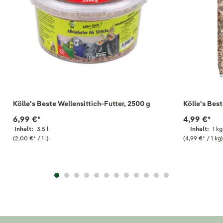
Kölle's Beste Wellensittich-Futter, 2500 g
Kölle's Best
6,99 €
*
4,99 €
*
Inhalt:
3.5 l
Inhalt:
1 kg
(2,00 €
*
/ 1 l)
(4,99 €
*
/ 1 kg)